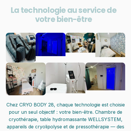
L
a
t
e
c
h
n
o
l
o
g
i
e
a
u
s
e
r
v
i
c
e
d
e
v
o
t
r
e
b
i
e
n
-
ê
t
r
e
Chez CRYO BODY 28, chaque technologie est choisie
pour un seul objectif : votre bien-être. Chambre de
cryothérapie, table hydromassante WELLSYSTEM,
appareils de cryolipolyse et de pressothérapie — des