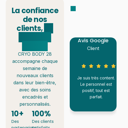
La confiance
Témoignages
Ce que
de nos
disent nos
clients,
en
clients
quelques
Avis Google
Avis Google
chiffres
Client
Client
CRYO BODY 28
accompagne chaque
semaine de
nouveaux clients
et
Centre au top,
Je suis très content.
dans leur bien-être,
équipe très
Le personnel est
avec des soins
sympathique et
positif, tout est
encadrés et
professionnelle.
parfait.
Résultats au rendez-
personnalisés.
 de
vous, je recommande
10
+
100
%
se
vivement !
Des
Des clients
éjà
partenariats
satisfaits