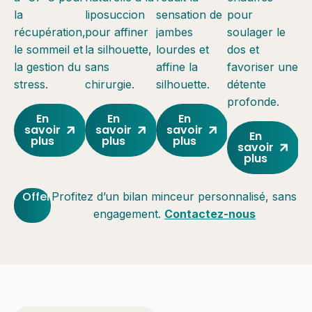
la
liposuccion
sensation de
pour
récupération,
pour affiner
jambes
soulager le
le sommeil et
la silhouette,
lourdes et
dos et
la gestion du
sans
affine la
favoriser une
stress.
chirurgie.
silhouette.
détente
profonde.
En
En
En
savoir
savoir
savoir
En
plus
plus
plus
savoir
plus
Offert
Profitez d’un bilan minceur personnalisé, sans
engagement.
Contactez-nous