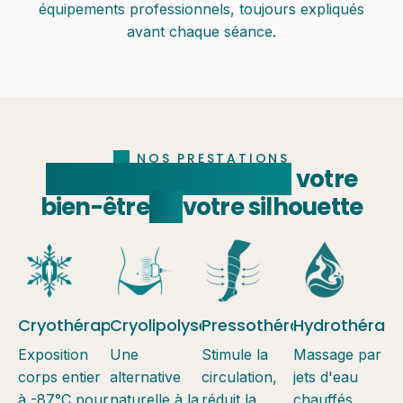
équipements professionnels, toujours expliqués
avant chaque séance.
NOS PRESTATIONS
Des soins pensés pour
votre
bien-être
et
votre silhouette
Cryothérapie
Cryolipolyse
Pressothérapie
Hydrothérapi
Exposition
Une
Stimule la
Massage par
corps entier
alternative
circulation,
jets d'eau
à -87°C pour
naturelle à la
réduit la
chauffés