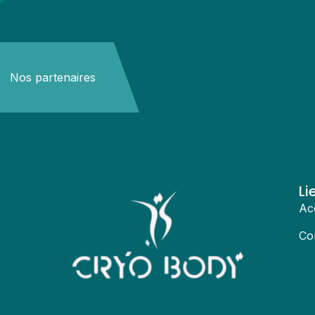
Part
Nos partenaires
Li
Ac
Co