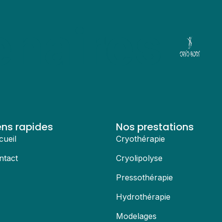
enaires
ens rapides
Nos prestations
cueil
Cryothérapie
ntact
Cryolipolyse
Pressothérapie
Hydrothérapie
Modelages