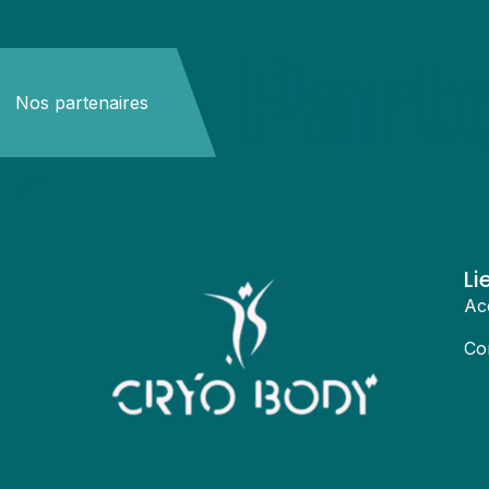
Part
Nos partenaires
Li
Ac
Co