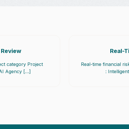
 Review
Real-T
ct category Project
Real-time financial r
 AI Agency […]
: Intellig